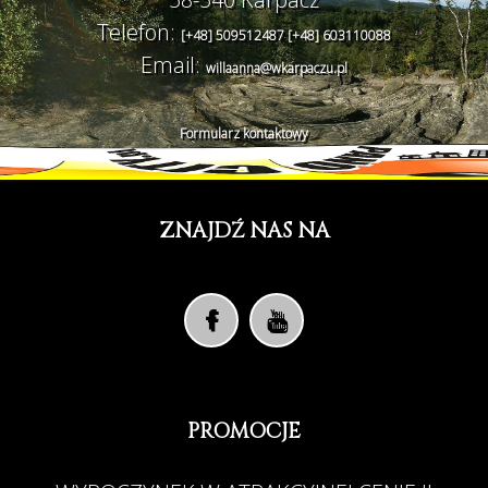
Telefon:
[+48] 509512487 [+48] 603110088
Email:
willaanna@wkarpaczu.pl
Formularz kontaktowy
ZNAJDŹ NAS NA
PROMOCJE