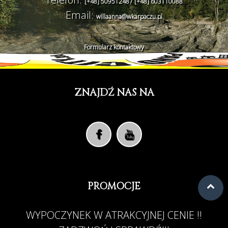
[+48] 509512487 [+48] 603110088
Email:
willaanna@wkarpaczu.pl
Formularz kontaktowy
ZNAJDŹ NAS NA
PROMOCJE
WYPOCZYNEK W ATRAKCYJNEJ CENIE !!