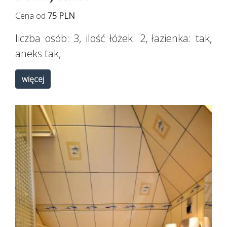
Cena od
75 PLN
liczba osób:
3
, ilość łóżek:
2
, łazienka:
tak
,
aneks
tak
,
więcej