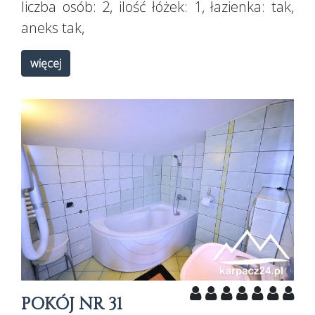
liczba osób:
2
, ilość łóżek:
1
, łazienka:
tak
,
aneks
tak
,
więcej
POKÓJ NR 31