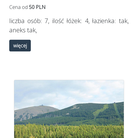
Cena od
50 PLN
liczba osób:
7
, ilość łóżek:
4
, łazienka:
tak
,
aneks
tak
,
więcej