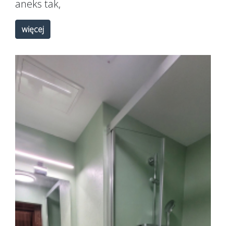
aneks
tak
,
więcej