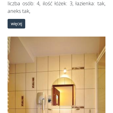
liczba osób:
4
, ilość łóżek:
3
, łazienka:
tak
,
aneks
tak
,
więcej