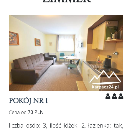
POKÓJ NR 1
Cena od
70 PLN
liczba osób:
3
, ilość łóżek:
2
, łazienka:
tak
,