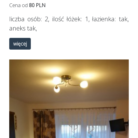
Cena od
80 PLN
liczba osób:
2
, ilość łóżek:
1
, łazienka:
tak
,
aneks
tak
,
więcej